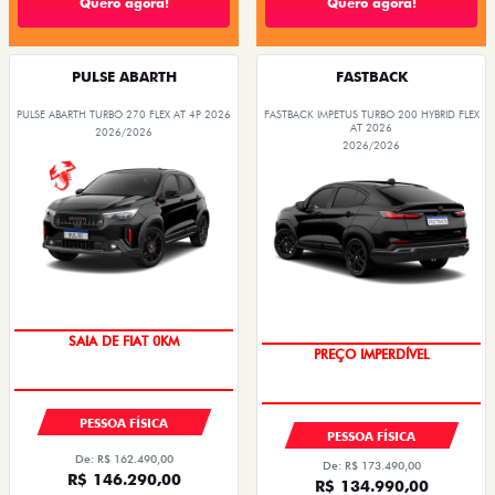
Quero agora!
Quero agora!
PULSE ABARTH
FASTBACK
PULSE ABARTH TURBO 270 FLEX AT 4P 2026
FASTBACK IMPETUS TURBO 200 HYBRID FLEX
AT 2026
2026/2026
2026/2026
SAIA DE FIAT 0KM
PREÇO IMPERDÍVEL
PESSOA FÍSICA
PESSOA FÍSICA
De: R$ 162.490,00
De: R$ 173.490,00
R$ 146.290,00
R$ 134.990,00