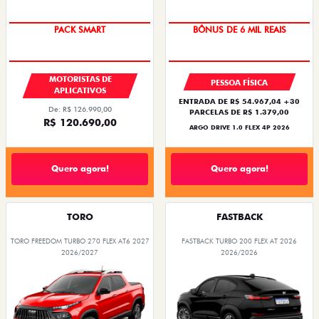
TAXA ZERO
PACK SMART
BÔNUS DE 6 MIL REAIS
MOTORISTAS DE
PESSOA FÍSICA
APLICATIVOS
ENTRADA DE R$ 54.967,04 +30
De: R$ 126.990,00
PARCELAS DE R$ 1.379,00
R$ 120.690,00
ARGO DRIVE 1.0 FLEX 4P 2026
Quero agora!
Quero agora!
TORO
FASTBACK
TORO FREEDOM TURBO 270 FLEX AT6 2027
FASTBACK TURBO 200 FLEX AT 2026
2026/2027
2026/2026