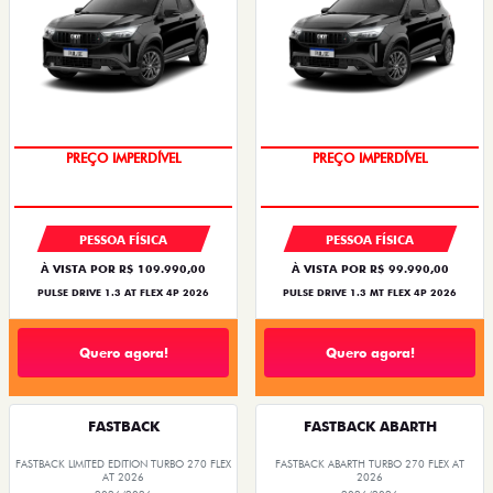
O SUV AUTOMÁTICO MAIS
OPORTUNIDADE
BARATO DO BRASIL
PREÇO IMPERDÍVEL
PREÇO IMPERDÍVEL
PESSOA FÍSICA
PESSOA FÍSICA
À VISTA POR R$ 109.990,00
À VISTA POR R$ 99.990,00
PULSE DRIVE 1.3 AT FLEX 4P 2026
PULSE DRIVE 1.3 MT FLEX 4P 2026
Quero agora!
Quero agora!
FASTBACK
FASTBACK ABARTH
FASTBACK LIMITED EDITION TURBO 270 FLEX
FASTBACK ABARTH TURBO 270 FLEX AT
AT 2026
2026