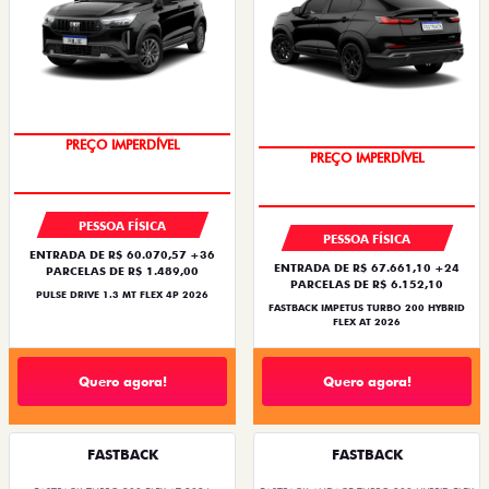
OPORTUNIDADE
PREÇO IMPERDÍVEL
PREÇO IMPERDÍVEL
PESSOA FÍSICA
PESSOA FÍSICA
ENTRADA DE R$ 60.070,57 +36
ENTRADA DE R$ 67.661,10 +24
PARCELAS DE R$ 1.489,00
PARCELAS DE R$ 6.152,10
PULSE DRIVE 1.3 MT FLEX 4P 2026
FASTBACK IMPETUS TURBO 200 HYBRID
FLEX AT 2026
Quero agora!
Quero agora!
FASTBACK
FASTBACK