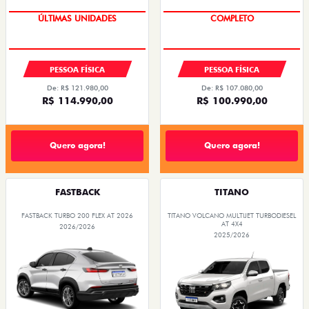
COMPLETO
ÚLTIMAS UNIDADES
PESSOA FÍSICA
PESSOA FÍSICA
De: R$ 121.980,00
De: R$ 107.080,00
R$ 114.990,00
R$ 100.990,00
Quero agora!
Quero agora!
FASTBACK
TITANO
FASTBACK TURBO 200 FLEX AT 2026
TITANO VOLCANO MULTIJET TURBODIESEL
AT 4X4
2026/2026
2025/2026