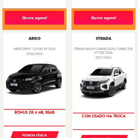
Quero agora!
Quero agora!
ARGO
STRADA
ARGO DRIVE 1.0 FLEX 4P 2026
STRADA RANCH CABINE DUPLA TURBO 200
AT FLEX 2026
2026/2026
2027/2026
TAXA ZERO
BÔNUS DE 6 MIL REAIS
COM USADO NA TROCA
PESSOA FÍSICA