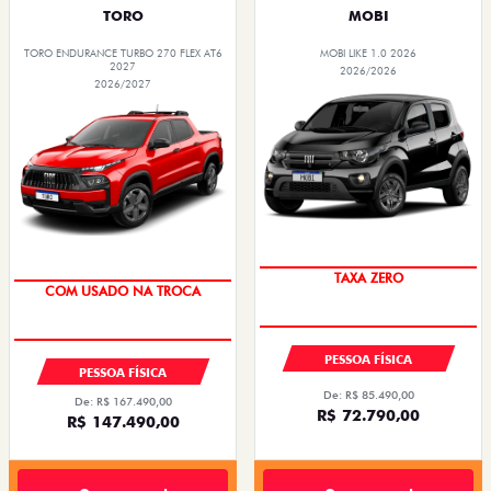
TORO
MOBI
TORO ENDURANCE TURBO 270 FLEX AT6
MOBI LIKE 1.0 2026
2027
2026/2026
2026/2027
PREÇO IMPERDÍVEL
OPORTUNIDADE
TAXA ZERO
COM USADO NA TROCA
PESSOA FÍSICA
PESSOA FÍSICA
De: R$ 85.490,00
De: R$ 167.490,00
R$ 72.790,00
R$ 147.490,00