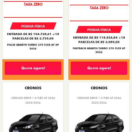
TAXA ZERO
TAXA ZERO
PESSOA FÍSICA
PESSOA FÍSICA
ENTRADA DE R$ 104.728,61 +18
ENTRADA DE R$ 118.434,84 +18
PARCELAS DE R$ 2.759,00
PARCELAS DE R$ 3.089,00
PULSE ABARTH TURBO 270 FLEX AT 4P
FASTBACK ABARTH TURBO 270 FLEX AT
2026
2026
Quero agora!
Quero agora!
CRONOS
CRONOS
CRONOS DRIVE 1.0 FLEX 4P 2026
CRONOS DRIVE 1.3 FLEX 4P 2026
2025/2026
2025/2026