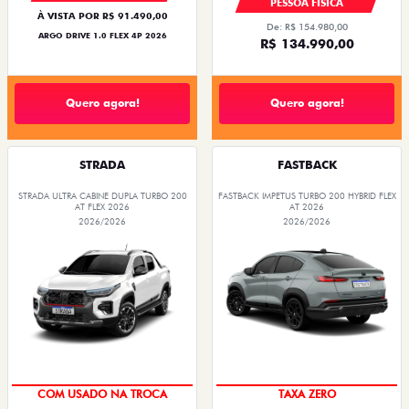
PESSOA FÍSICA
À VISTA POR R$ 91.490,00
De: R$ 154.980,00
ARGO DRIVE 1.0 FLEX 4P 2026
R$ 134.990,00
Quero agora!
Quero agora!
STRADA
FASTBACK
STRADA ULTRA CABINE DUPLA TURBO 200
FASTBACK IMPETUS TURBO 200 HYBRID FLEX
AT FLEX 2026
AT 2026
2026/2026
2026/2026
COM USADO NA TROCA
TAXA ZERO