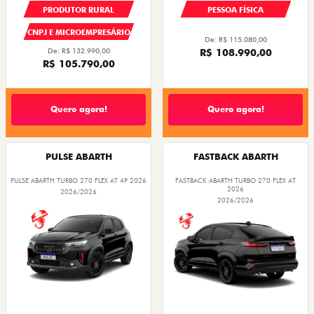
PRODUTOR RURAL
PESSOA FÍSICA
CNPJ E MICROEMPRESÁRIO
De: R$ 115.080,00
De: R$ 132.990,00
R$ 108.990,00
R$ 105.790,00
Quero agora!
Quero agora!
PULSE ABARTH
FASTBACK ABARTH
PULSE ABARTH TURBO 270 FLEX AT 4P 2026
FASTBACK ABARTH TURBO 270 FLEX AT
2026
2026/2026
2026/2026
SAIA DE FIAT 0KM
SAIA DE FIAT 0KM