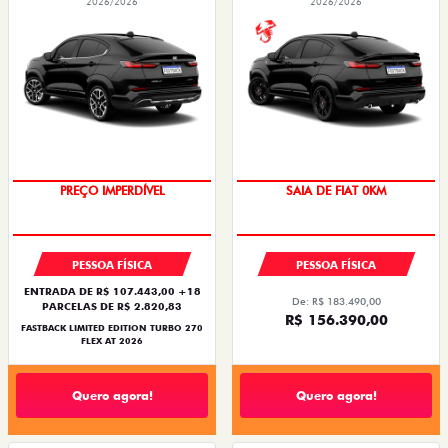
2026/2026
2026/2026
COM USADO NA TROCA
PREÇO IMPERDÍVEL
SAIA DE FIAT 0KM
PESSOA FÍSICA
PESSOA FÍSICA
ENTRADA DE R$ 107.443,00 +18
De: R$ 183.490,00
PARCELAS DE R$ 2.820,83
R$ 156.390,00
FASTBACK LIMITED EDITION TURBO 270
FLEX AT 2026
Quero agora!
Quero agora!