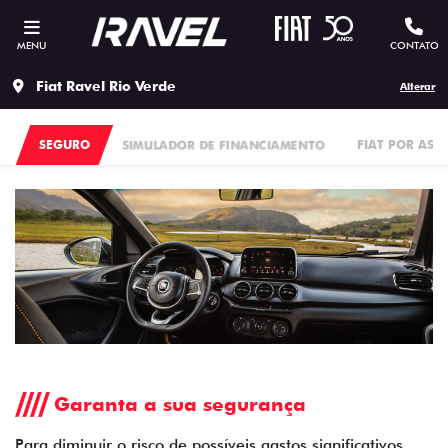
MENU
CONTATO
Fiat Ravel Rio Verde
Alterar
SEGURO
SIMULADOR DE FINANCIAMENTO
FIAT POR ASS
Garanta a sua segurança
Para diminuir o risco de possíveis gastos significativos