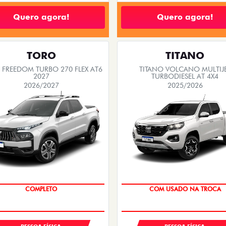
Quero agora!
Quero agora!
TORO
TITANO
FREEDOM TURBO 270 FLEX AT6
TITANO VOLCANO MULTIJ
2027
TURBODIESEL AT 4X4
2026/2027
2025/2026
COM USADO NA TROCA
COM USADO NA TROCA