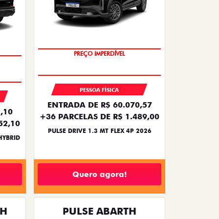
OPORTUNIDADE
PESSOA FÍSICA
ENTRADA DE R$ 60.070,57
,10
+36 PARCELAS DE R$ 1.489,00
52,10
PULSE DRIVE 1.3 MT FLEX 4P 2026
HYBRID
Quero agora!
TH
PULSE ABARTH