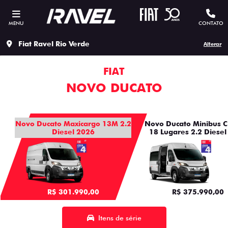
MENU
CONTATO
Fiat Ravel Rio Verde
Alterar
FIAT
NOVO DUCATO
Novo Ducato Maxicargo 13M 2.2
Novo Ducato Minibus C
Diesel 2026
18 Lugares 2.2 Diesel
R$ 301.990,00
R$ 375.990,00
Itens de série