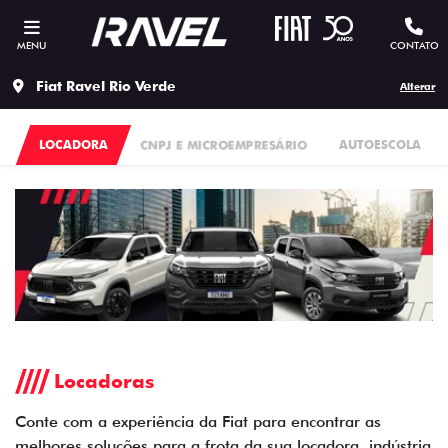
MENU
CONTATO
Fiat Ravel Rio Verde
Alterar
LOCADORA
CNPJ E MICROEMPRESÁRIO
AUTOESCOLA
Locadoras
Conte com a experiência da Fiat para encontrar as
melhores soluções para a frota da sua locadora, indústria