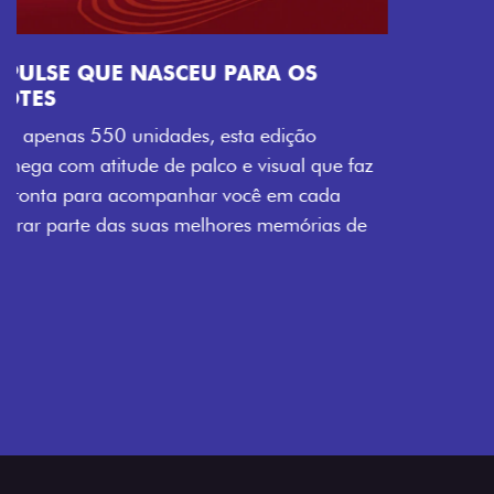
Próximo
Previous
Next
Tecnologia que acompanha o seu ritmo
VISUAL COM ENERGIA LOLLABR
Se liga no que compõe a identidade exclusiva do
festival: série numerada, adesivo lateral LollaBR e a
soleira temática que reforçam a exclusividade,
enquanto os detalhes escurecidos, o teto bicolor e as
rodas de liga-leve aro 16” em preto brilhante
completam o visual com ainda mais estilo.