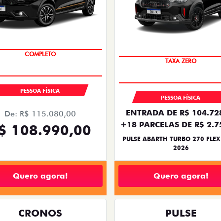
COMPLETO
SAIA DE FIAT 0KM
TAXA ZERO
PESSOA FÍSICA
PESSOA FÍSICA
ENTRADA DE R$ 104.72
De: R$ 115.080,00
+18 PARCELAS DE R$ 2.7
$ 108.990,00
PULSE ABARTH TURBO 270 FLEX
2026
Quero agora!
Quero agora!
CRONOS
PULSE