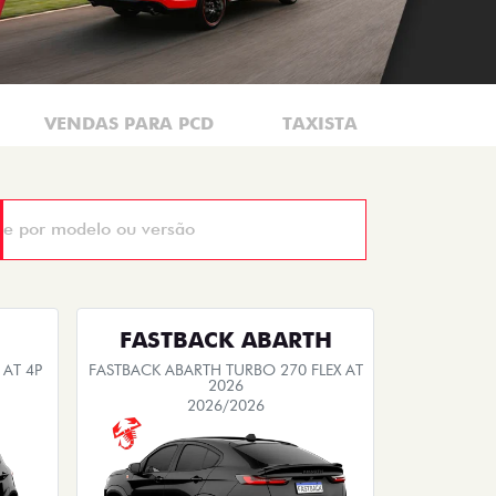
VENDAS PARA PCD
TAXISTA
MOTORI
FASTBACK ABARTH
 AT 4P
FASTBACK ABARTH TURBO 270 FLEX AT
2026
2026/2026