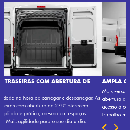
AMPLA ABERTURA DA PORTA LATERAL
Mais versatilidade para o seu carregamento. A ampla
abertura da porta lateral do Novo Ducato facilita o
acesso à carga, otimizando tempo e tornando o
trabalho mais eficiente, onde quer que você esteja.
Próximo
Previous
Next
TRANSFORMAÇÃO HOMOLOGADA