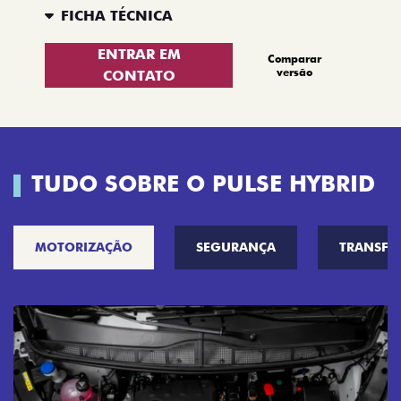
FICHA TÉCNICA
ENTRAR EM
Comparar
versão
CONTATO
TUDO SOBRE O PULSE HYBRID
MOTORIZAÇÃO
SEGURANÇA
TRANSF