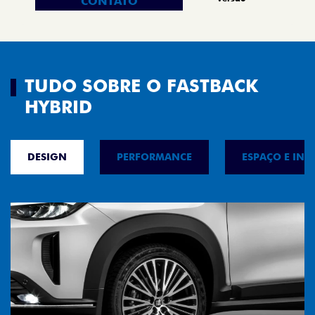
CONTATO
TUDO SOBRE O FASTBACK
HYBRID
DESIGN
PERFORMANCE
ESPAÇO E INT