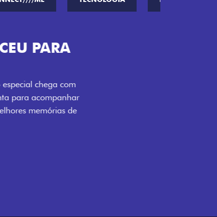
ENERGIA LOLLABR
ntidade exclusiva do festival: série
LollaBR e a soleira temática que reforçam
s detalhes escurecidos, o teto bicolor e as
 em preto brilhante completam o visual