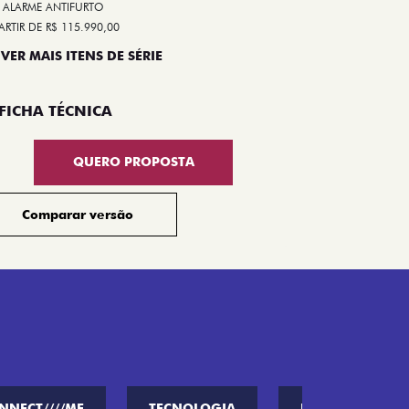
ALARME ANTIFURTO
ARTIR DE R$ 115.990,00
 VER MAIS ITENS DE SÉRIE
Compar
FICHA TÉCNICA
QUERO PROPOSTA
Comparar versão
NNECT////ME
TECNOLOGIA
PERFORMANCE