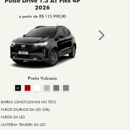
Pulse Drive 1.3 AT Flex 4P
Pulse 
2026
a partir de R$ 115.990,00
a 
Next
BRAKE-LIGHT
BARRAS LONG
RODA DE LIGA
Preto Vulcano
ALARME ANT
ASR (CONTRO
A PARTIR DE R$ 1
+ VER MAIS I
BARRAS LONGITUDINAIS NO TETO
FAROIS DIURNOS EM LED (DRL)
FARÓIS EM LED
FICHA TÉ
LANTERNA TRASEIRA EM LED