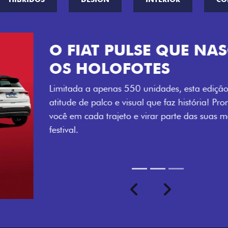
VISUAL COM 
Se liga no que compõe a ide
numerada, adesivo lateral 
a exclusividade, enquanto o
rodas de liga-leve aro 16”
com ainda mais estilo.
Previous
Next
seu ritmo