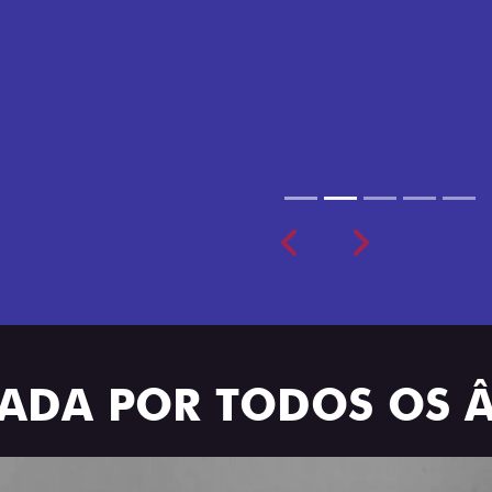
Todo mundo pode viajar co
cabine dupla de 5 lugares 
Previous
Next
TRADA POR TODOS OS