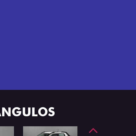
nfortável na Fiat Strada, que conta com
e 4 portas.
 ÂNGULOS
Anterior