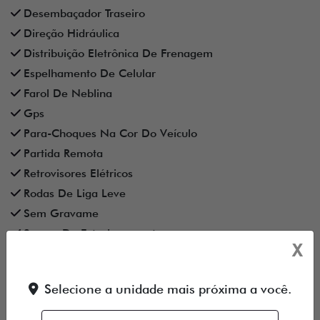
Desembaçador Traseiro
Direção Hidráulica
Distribuição Eletrônica De Frenagem
Espelhamento De Celular
Farol De Neblina
Gps
Para-Choques Na Cor Do Veículo
Partida Remota
Retrovisores Elétricos
Rodas De Liga Leve
Sem Gravame
Sensor De Estacionamento
X
Som Original
Tração 4X4
Selecione a unidade mais próxima a você.
Trio Elétrico
Turbo