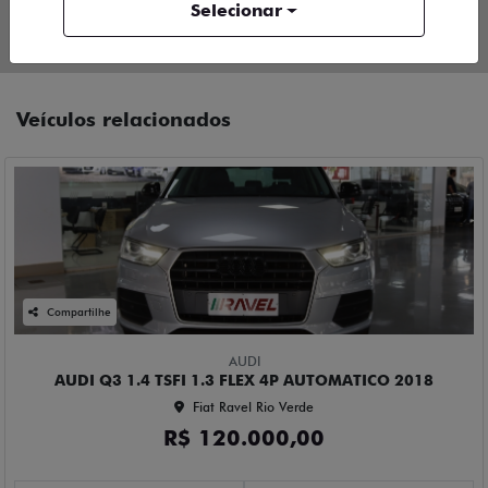
Selecionar
Único Dono
Veículos relacionados
Compartilhe
AUDI
AUDI Q3 1.4 TSFI 1.3 FLEX 4P AUTOMATICO 2018
Fiat Ravel Rio Verde
R$ 120.000,00