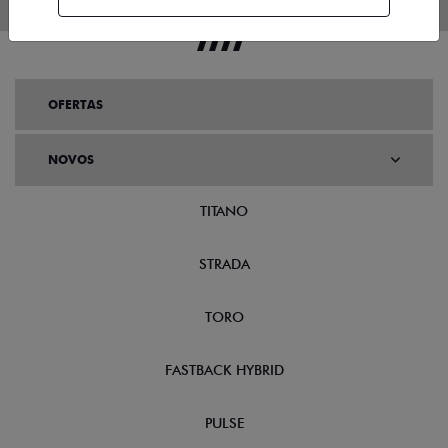
OFERTAS
NOVOS
TITANO
STRADA
TORO
FASTBACK HYBRID
PULSE