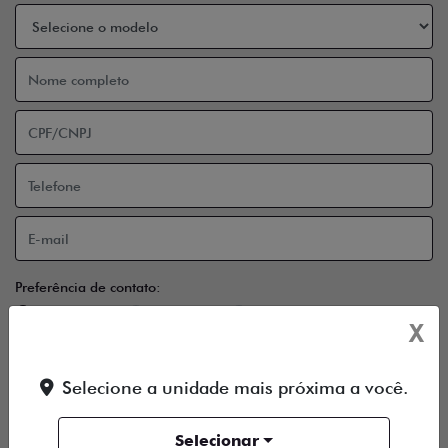
Preferência de contato:
Whatsapp
Telefone
Email
X
Li e aceito a
Política de Privacidade
e concordo em receber
comunicações da concessionária.
Selecione a unidade mais próxima a você.
ENTRAR EM CONTATO
Selecionar