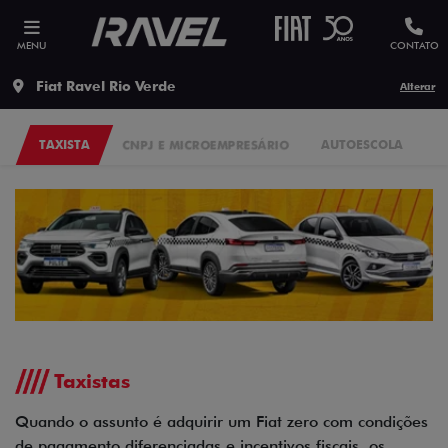
MENU
CONTATO
Fiat Ravel Rio Verde
Alterar
TAXISTA
CNPJ E MICROEMPRESÁRIO
AUTOESCOLA
P
Taxistas
Quando o assunto é adquirir um Fiat zero com condições
de pagamento diferenciadas e incentivos fiscais, os