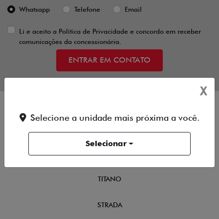
Whatsapp
Telefone
Email
Li e aceito a
Política de Privacidade
e concordo em receber
comunicações da concessionária.
ENTRAR EM CONTATO
X
Selecione a unidade mais próxima a você.
OFERTAS
Selecionar
NOVOS
TITANO
STRADA