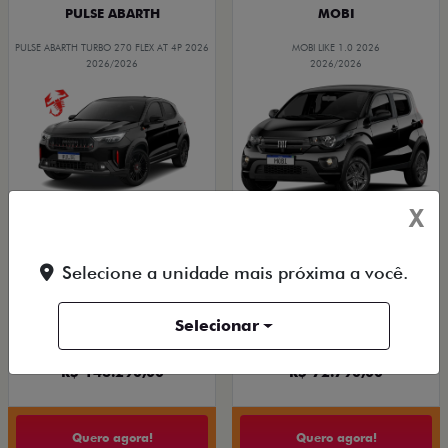
PULSE ABARTH
MOBI
PULSE ABARTH TURBO 270 FLEX AT 4P 2026
MOBI LIKE 1.0 2026
2026/2026
2026/2026
X
SAIA DE FIAT 0KM
TAXA ZERO
Selecione a unidade mais próxima a você.
Selecionar
PESSOA FÍSICA
PESSOA FÍSICA
De: R$ 162.490,00
De: R$ 85.490,00
R$ 146.290,00
R$ 72.790,00
Quero agora!
Quero agora!