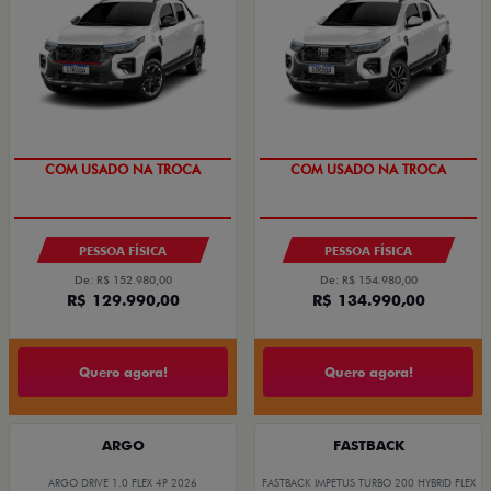
COM USADO NA TROCA
COM USADO NA TROCA
PESSOA FÍSICA
PESSOA FÍSICA
De: R$ 152.980,00
De: R$ 154.980,00
R$ 129.990,00
R$ 134.990,00
Quero agora!
Quero agora!
ARGO
FASTBACK
ARGO DRIVE 1.0 FLEX 4P 2026
FASTBACK IMPETUS TURBO 200 HYBRID FLEX