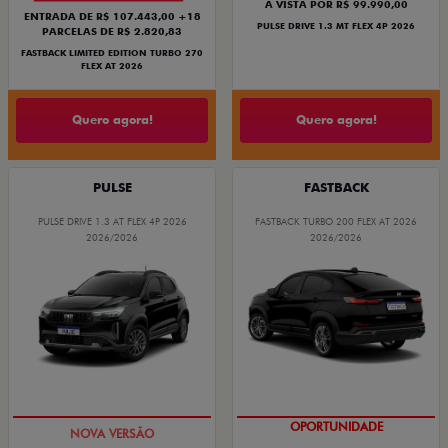
À VISTA POR R$ 99.990,00
ENTRADA DE R$ 107.443,00 +18
PULSE DRIVE 1.3 MT FLEX 4P 2026
PARCELAS DE R$ 2.820,83
FASTBACK LIMITED EDITION TURBO 270
FLEX AT 2026
Quero agora!
Quero agora!
PULSE
FASTBACK
PULSE DRIVE 1.3 AT FLEX 4P 2026
FASTBACK TURBO 200 FLEX AT 2026
2026/2026
2026/2026
PREÇO IMPERDÍVEL
OPORTUNIDADE