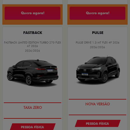
Quero agora!
Quero agora!
FASTBACK
PULSE
FASTBACK LIMITED EDITION TURBO 270 FLEX
PULSE DRIVE 1.3 MT FLEX 4P 2026
AT 2026
2026/2026
2026/2026
PREÇO IMPERDÍVEL
PREÇO IMPERDÍVEL
PESSOA FÍSICA
PESSOA FÍSICA