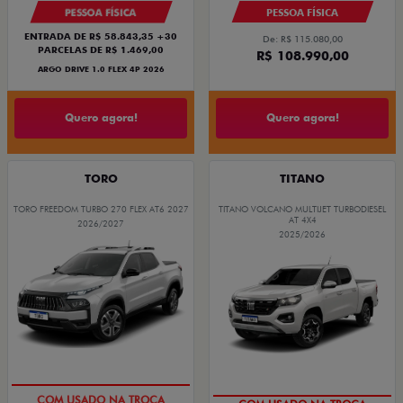
PESSOA FÍSICA
PESSOA FÍSICA
ENTRADA DE R$ 58.843,35 +30
De: R$ 115.080,00
PARCELAS DE R$ 1.469,00
R$ 108.990,00
ARGO DRIVE 1.0 FLEX 4P 2026
Quero agora!
Quero agora!
TORO
TITANO
TORO FREEDOM TURBO 270 FLEX AT6 2027
TITANO VOLCANO MULTIJET TURBODIESEL
AT 4X4
2026/2027
2025/2026
COMPLETO