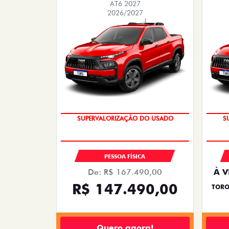
AT6 2027
2026/2027
COM USADO NA TROCA
PESSOA FÍSICA
De: R$ 167.490,00
À V
R$ 147.490,00
TORO
Quero agora!