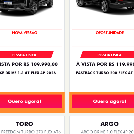
PREÇO IMPERDÍVEL
OPORTUNIDADE
PESSOA FÍSICA
PESSOA FÍSICA
ISTA POR R$ 109.990,00
À VISTA POR R$ 119.99
SE DRIVE 1.3 AT FLEX 4P 2026
FASTBACK TURBO 200 FLEX AT
Quero agora!
Quero agora!
TORO
ARGO
FREEDOM TURBO 270 FLEX AT6
ARGO DRIVE 1.0 FLEX 4P 20