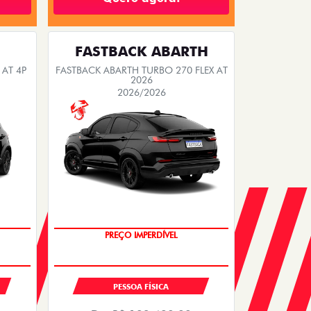
FASTBACK ABARTH
 AT 4P
FASTBACK ABARTH TURBO 270 FLEX AT
2026
2026/2026
SAIA DE FIAT 0KM
PESSOA FÍSICA