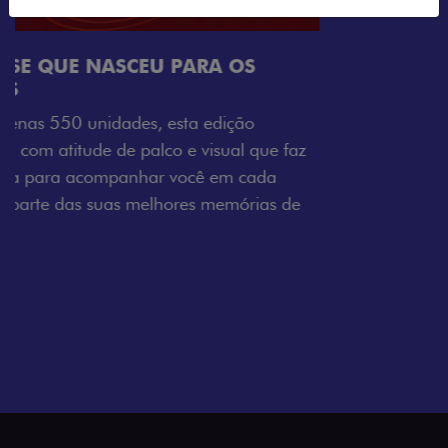
Próximo
Previous
Next
Tecnologia que acompanha o seu ritmo
VISUAL COM ENERGIA LOLLABR
Se liga no que compõe a identidade exclusiva do
festival: série numerada, adesivo lateral LollaBR e a
soleira temática que reforçam a exclusividade,
enquanto os detalhes escurecidos, o teto bicolor e as
rodas de liga-leve aro 16” em preto brilhante
completam o visual com ainda mais estilo.