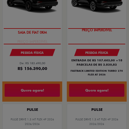
SAIA DE FIAT 0KM
PREÇO IMPERDÍVEL
PESSOA FÍSICA
PESSOA FÍSICA
ENTRADA DE R$ 107.443,00 +18
De: R$ 183.490,00
PARCELAS DE R$ 2.820,83
R$ 156.390,00
FASTBACK LIMITED EDITION TURBO 270
FLEX AT 2026
Quero agora!
Quero agora!
PULSE
PULSE
PULSE DRIVE 1.3 MT FLEX 4P 2026
PULSE DRIVE 1.3 AT FLEX 4P 2026
2026/2026
2026/2026