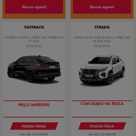
Quero agora!
Quero agora!
FASTBACK
STRADA
FASTBACK IMPETUS TURBO 200 HYBRID FLEX
STRADA ULTRA CABINE DUPLA TURBO 200
AT 2026
AT FLEX 2026
2026/2026
2026/2026
PREÇO IMPERDÍVEL
COM USADO NA TROCA
PESSOA FÍSICA
PESSOA FÍSICA
De: R$ 173.490,00
De: R$ 152.980,00