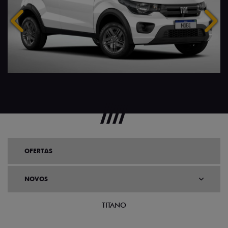
Anterior
Próx
OFERTAS
NOVOS
TITANO