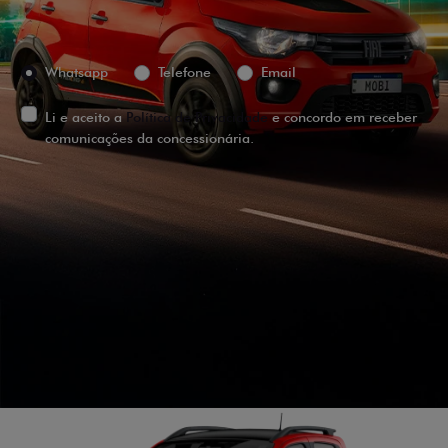
Preferência de contato:
Whatsapp
Telefone
Email
Li e aceito a
Política de Privacidade
e concordo em receber
comunicações da concessionária.
ENTRAR EM CONTATO
VISUALIZE O
VEÍCULO EM
360°