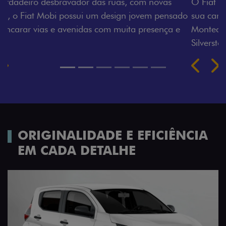
O Fiat Mobi tem sempre uma opção de cor que é a
sua cara. Escolha entre o Preto Vulcano, Vermelho
Montecarlo, Branco Banchisa, Prata Bari e Cinza
Silverstone.
Próximo
Previous
Next
Rodas de liga leve
ORIGINALIDADE E EFICIÊNCIA
EM CADA DETALHE