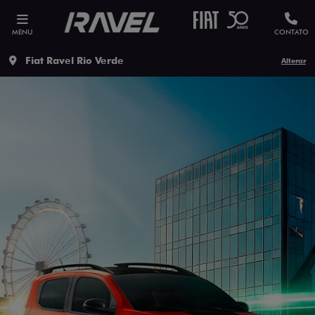
MENU
CONTATO
Fiat Ravel Rio Verde
Alterar
ESTOU INTERESSADO
Versão escolhida