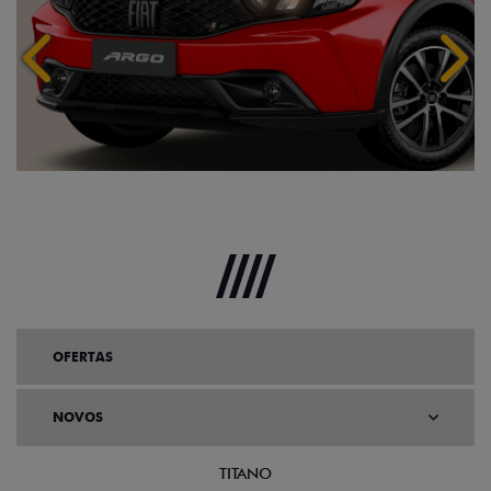
Anterior
Próx
OFERTAS
NOVOS
TITANO