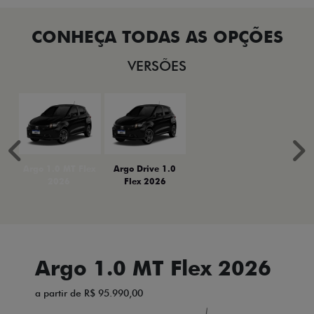
VERSÕES
Anterior
P
Argo 1.0 MT Flex
Argo Drive 1.0
2026
Flex 2026
Argo 1.0 MT Flex 2026
a partir de R$ 95.990,00