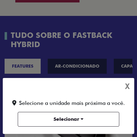
TUDO SOBRE O FASTBACK
HYBRID
FEATURES
AR-CONDICIONADO
CAPAC
X
Selecione a unidade mais próxima a você.
Selecionar