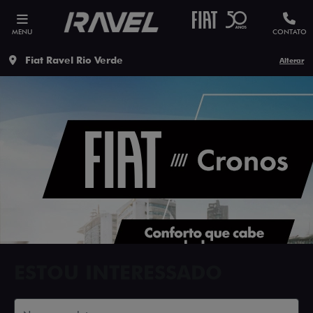
MENU
CONTATO
Fiat Ravel Rio Verde
Alterar
ESTOU INTERESSADO