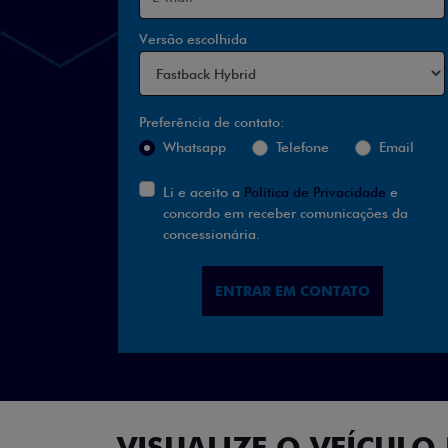
Versão escolhida
Preferência de contato:
Whatsapp
Telefone
Email
Li e aceito a
Política de Privacidade
e
concordo em receber comunicações da
concessionária.
ENTRAR EM CONTATO
VISUALIZE O VEÍCULO 