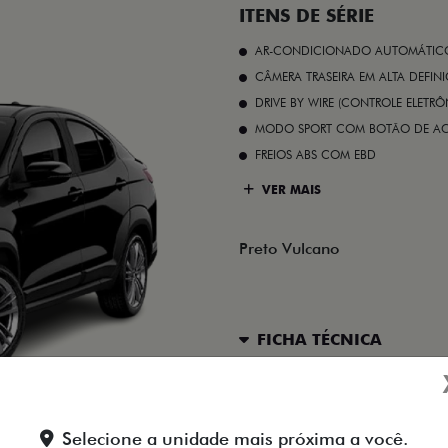
ITENS DE SÉRIE
AR-CONDICIONADO AUTOMÁTICO 
CÂMERA TRASEIRA EM ALTA DEFIN
DRIVE BY WIRE (CONTROLE ELETR
MODO SPORT COM BOTÃO DE A
FREIOS ABS COM EBD
VER MAIS
Preto Vulcano
FICHA TÉCNICA
ENTRAR EM CONTATO
Selecione a unidade mais próxima a você.