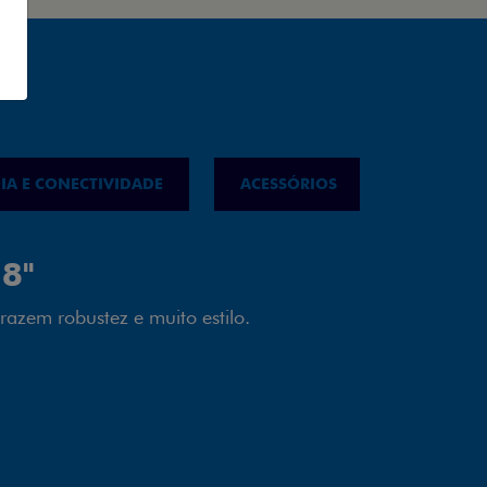
IA E CONECTIVIDADE
ACESSÓRIOS
IPVA
LED
almente em LED garante melhor
ilidade e mais economia para você.