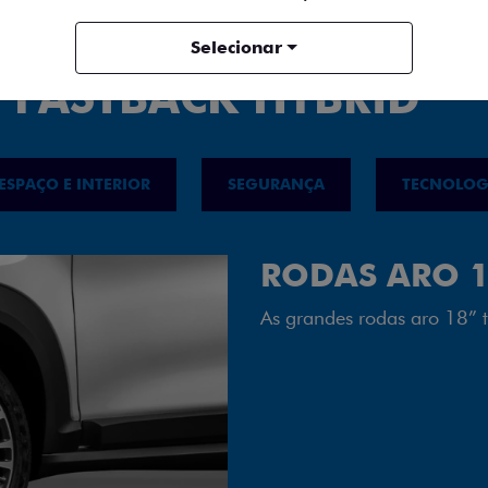
Selecionar
 FASTBACK HYBRID
ESPAÇO E INTERIOR
SEGURANÇA
TECNOLOG
FAROL FULL 
Tecnologia dos faróis tot
luminosidade, maior durab