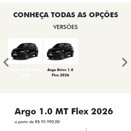
VERSÕES
Anterior
P
Argo 1.0 MT Flex
Argo Drive 1.0
2026
Flex 2026
Argo 1.0 MT Flex 2026
a partir de R$ 95.990,00