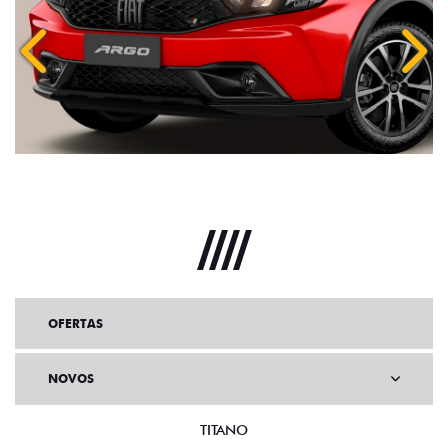
Anterior
Próx
OFERTAS
NOVOS
TITANO