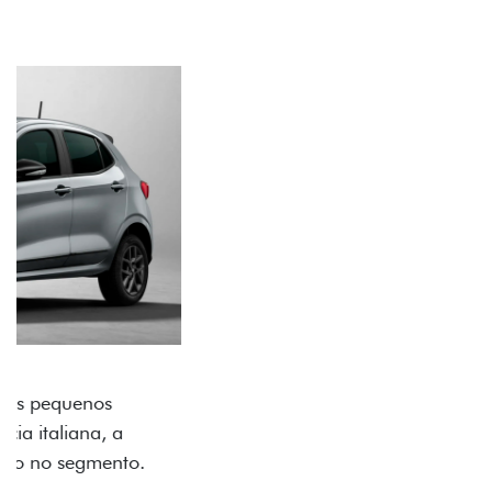
ACABAMENTO E DESIGN INTERNO
A flag italiana e o novo logo Fiat também aparecem
no interior do carro, que possui acabamento
impecável e detalhes escurecidos.