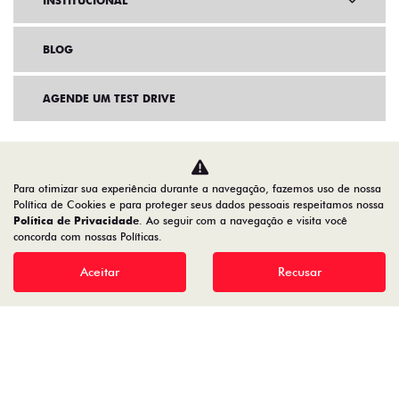
INSTITUCIONAL
BLOG
AGENDE UM TEST DRIVE
Para otimizar sua experiência durante a navegação, fazemos uso de nossa
Política de Cookies e para proteger seus dados pessoais respeitamos nossa
Política de Privacidade
. Ao seguir com a navegação e visita você
concorda com nossas Políticas.
Aceitar
Recusar
Home
VDP: Fiat Toro
Desacelere. Seu bem maior é a vida.