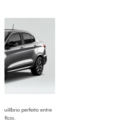
RODAS DE LIGA-LEVE
As rodas de liga leve com desenho dinâmico e
acabamento diamantado elevam o estilo do Fiat
Cronos, trazendo mais personalidade para cada
viagem.