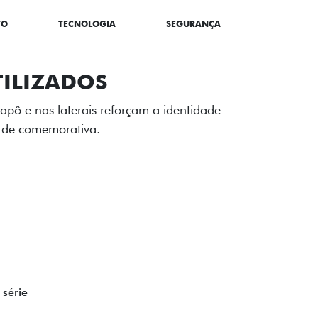
TO
TECNOLOGIA
SEGURANÇA
CONNECT/
TILIZADOS
apô e nas laterais reforçam a identidade
á de comemorativa.
 série