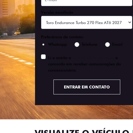
Versão escolhida
Preferência de contato:
Whatsapp
Telefone
Email
Li e aceito a
Política de Privacidade
e
concordo em receber comunicações da
concessionária.
ENTRAR EM CONTATO