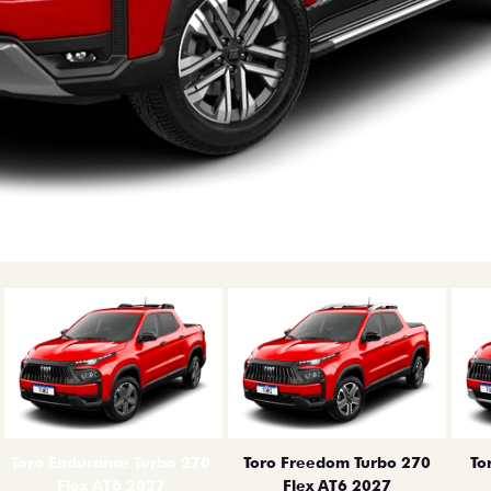
erior
Toro Endurance Turbo 270
Toro Freedom Turbo 270
To
Flex AT6 2027
Flex AT6 2027