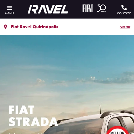
MENU
CONTATO
Fiat Ravel Quirinópolis
Alterar