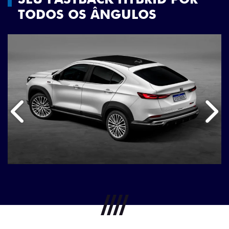
TODOS OS ÂNGULOS
Anterior
Próx