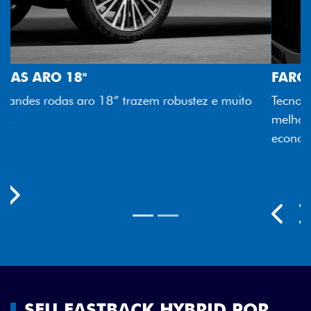
FAROL FULL LED
Tecnologia dos faróis totalmente em LED garante
melhor luminosidade, maior durabilidade e mais
economia para você.
Próximo
Previous
Next
Rodas aro 18"
SEU FASTBACK HYBRID POR