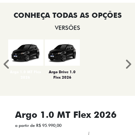
VERSÕES
Anterior
P
Argo 1.0 MT Flex
Argo Drive 1.0
2026
Flex 2026
Argo 1.0 MT Flex 2026
a partir de R$ 95.990,00