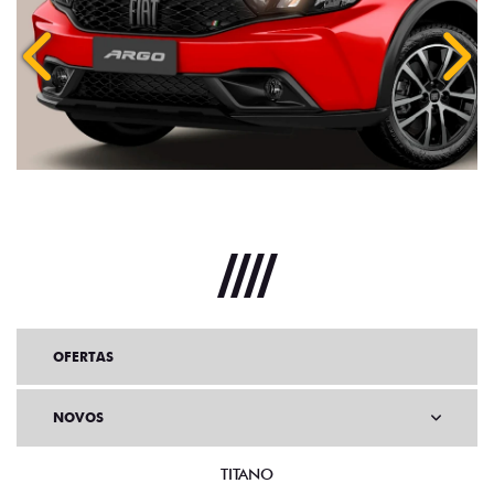
Anterior
Próx
OFERTAS
NOVOS
TITANO