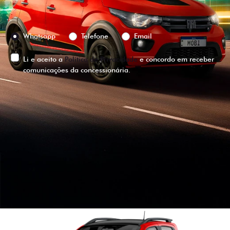
Preferência de contato:
Whatsapp
Telefone
Email
Li e aceito a
Política de Privacidade
e concordo em receber
comunicações da concessionária.
ENTRAR EM CONTATO
VISUALIZE O
VEÍCULO EM
360°