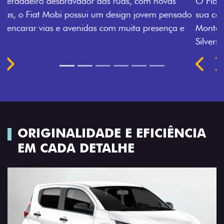
O Fiat Mobi tem sempre uma opção de cor que é a
sua cara. Escolha entre o Preto Vulcano, Vermelho
Montecarlo, Branco Banchisa, Prata Bari e Cinza
Silverstone.
Próximo
Previous
Next
Rodas de liga leve
ORIGINALIDADE E EFICIÊNCIA
EM CADA DETALHE