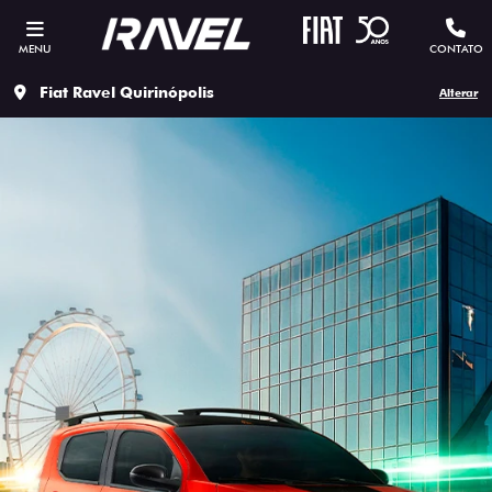
MENU
CONTATO
Fiat Ravel Quirinópolis
Alterar
ESTOU INTERESSADO
Versão escolhida