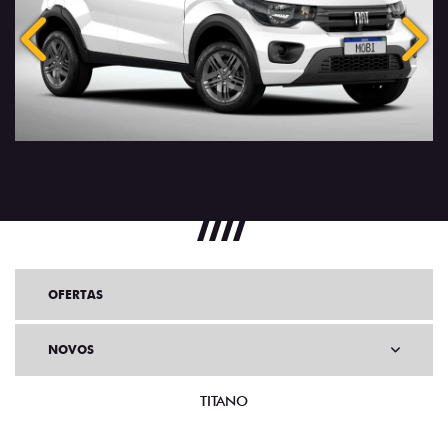
Anterior
Próx
OFERTAS
NOVOS
TITANO