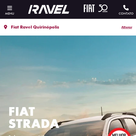
MENU
CONTATO
Fiat Ravel Quirinópolis
Alterar