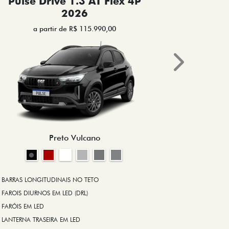
Pulse Drive 1.3 AT Flex 4P
Pulse 
2026
a partir de R$ 115.990,00
a 
Next
BRAKE-LIGHT
BARRAS LONG
RODA DE LIGA
Preto Vulcano
ALARME ANT
ASR (CONTRO
A PARTIR DE R$ 1
+ VER MAIS I
BARRAS LONGITUDINAIS NO TETO
FAROIS DIURNOS EM LED (DRL)
FARÓIS EM LED
FICHA TÉ
LANTERNA TRASEIRA EM LED