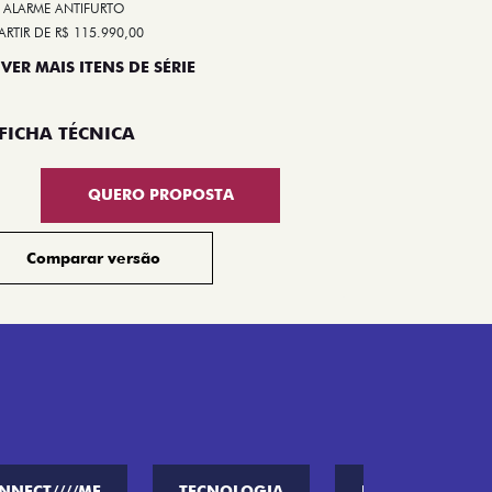
ALARME ANTIFURTO
ARTIR DE R$ 115.990,00
 VER MAIS ITENS DE SÉRIE
Compar
FICHA TÉCNICA
QUERO PROPOSTA
Comparar versão
NNECT////ME
TECNOLOGIA
PERFORMANCE