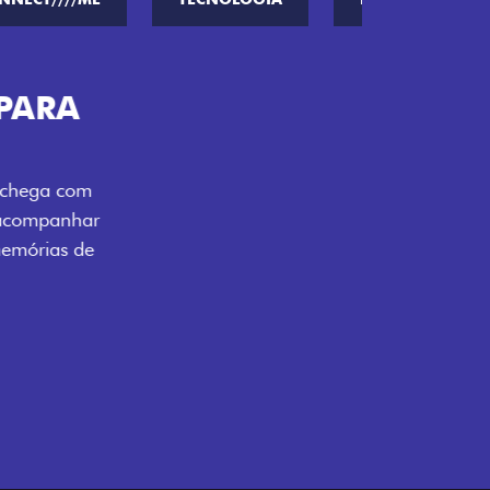
ENERGIA LOLLABR
ntidade exclusiva do festival: série
LollaBR e a soleira temática que reforçam
s detalhes escurecidos, o teto bicolor e as
 em preto brilhante completam o visual