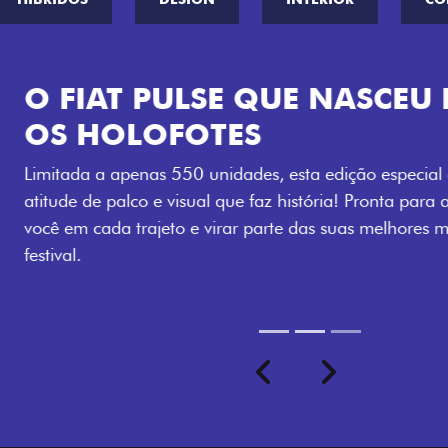
VISUAL COM 
Se liga no que compõe a ide
numerada, adesivo lateral 
a exclusividade, enquanto o
rodas de liga-leve aro 16”
com ainda mais estilo.
Previous
Next
seu ritmo