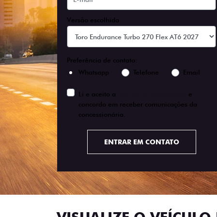
Versão escolhida
Preferência de contato:
Whatsapp
Telefone
Email
Li e aceito a
Política de Privacidade
e
concordo em receber comunicações da
concessionária.
ENTRAR EM CONTATO