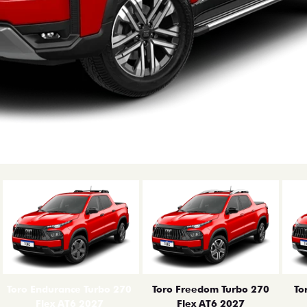
erior
Toro Endurance Turbo 270
Toro Freedom Turbo 270
To
Flex AT6 2027
Flex AT6 2027