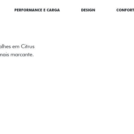
PERFORMANCE E CARGA
DESIGN
CONFOR
ADESIVOS ES
Os adesivos aplicados no c
única dessa edição para l
Próximo
Previous
Next
Tecnologia de