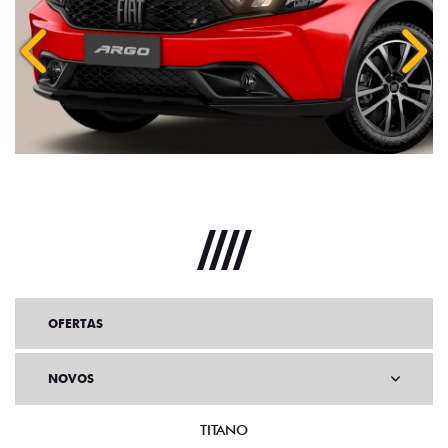
Anterior
Próx
OFERTAS
NOVOS
TITANO