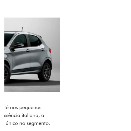
ACABAMENTO E DESIGN INTERNO
A flag italiana e o novo logo Fiat também aparecem
no interior do carro, que possui acabamento
impecável e detalhes escurecidos.