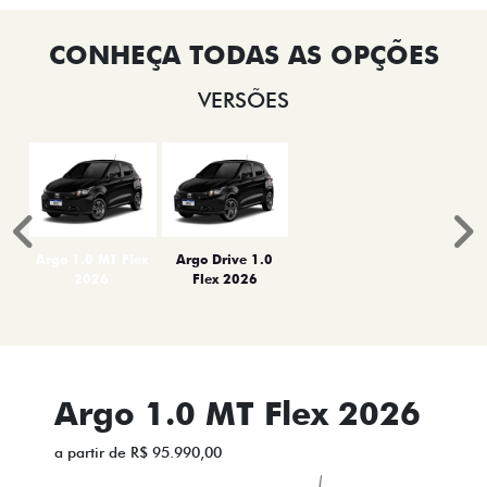
VERSÕES
Anterior
P
Argo 1.0 MT Flex
Argo Drive 1.0
2026
Flex 2026
Argo 1.0 MT Flex 2026
a partir de R$ 95.990,00