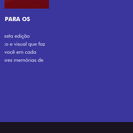
Próximo
Previous
Next
Tecnologia que acompanha o seu ritmo
VISUAL COM ENERGIA LOLLABR
Se liga no que compõe a identidade exclusiva do
festival: série numerada, adesivo lateral LollaBR e a
soleira temática que reforçam a exclusividade,
enquanto os detalhes escurecidos, o teto bicolor e as
rodas de liga-leve aro 16” em preto brilhante
completam o visual com ainda mais estilo.