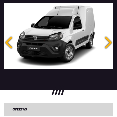
Anterior
Próx
OFERTAS