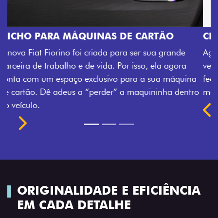
CHAVE COM TELECOMANDO
Agora, a chave da sua nova Fiorino pode abrir o
veículo também à distância, e não mais somente pela
na
fechadura. São detalhes como esse que trazem ainda
tro
mais fluidez para o seu dia de trabalho.
Previous
Next
ORIGINALIDADE E EFICIÊNCIA
EM CADA DETALHE