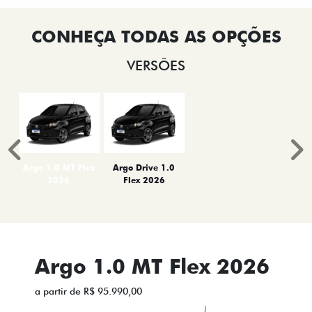
VERSÕES
Anterior
P
Argo 1.0 MT Flex
Argo Drive 1.0
2026
Flex 2026
Argo 1.0 MT Flex 2026
a partir de R$ 95.990,00