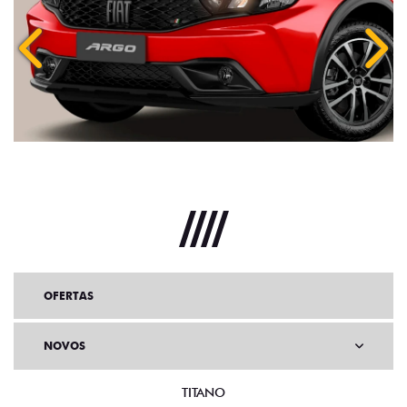
Anterior
Próx
OFERTAS
NOVOS
TITANO